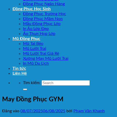
Đồng Phục Ngân Hàng
Đồng Phục Học Sinh
Đồng Phục Trường Học
Đồng Phục Mầm Non
Mẫu Đồng Phục Lớp
In Áo Lớp Đẹp
Áo Thun Họp Lớp
Mũ Đồng Phục
Mũ Tai Bèo
Mũ Lưỡi Trai
Mũ Lưỡi Trai Giá Rẻ
Xưởng May Mũ Lưỡi Trai
In Mũ Du Lịch
Tin tức
Liên Hệ
Tìm kiếm:
May Đồng Phục GYM
Đăng vào
08/07/2025
06/08/2025
bởi
Phạm Văn Khanh