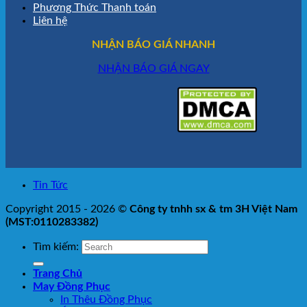
Phương Thức Thanh toán
Liên hệ
NHẬN BÁO GIÁ NHANH
NHẬN BÁO GIÁ NGAY
Tin Tức
Copyright 2015 - 2026 ©
Công ty tnhh sx & tm 3H Việt Nam
(MST:0110283382)
Tìm kiếm:
Trang Chủ
May Đồng Phục
In Thêu Đồng Phục