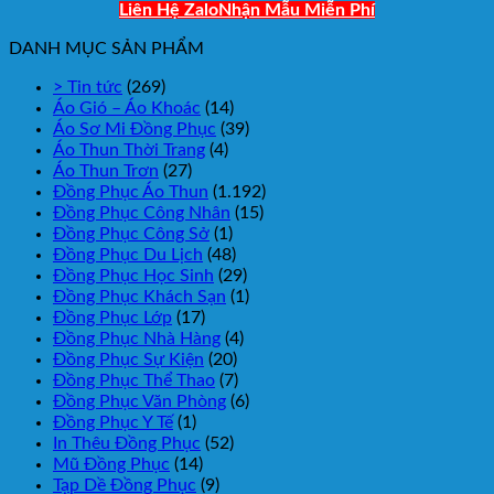
Liên Hệ Zalo
Nhận Mẫu Miễn Phí
DANH MỤC SẢN PHẨM
> Tin tức
(269)
Áo Gió – Áo Khoác
(14)
Áo Sơ Mi Đồng Phục
(39)
Áo Thun Thời Trang
(4)
Áo Thun Trơn
(27)
Đồng Phục Áo Thun
(1.192)
Đồng Phục Công Nhân
(15)
Đồng Phục Công Sở
(1)
Đồng Phục Du Lịch
(48)
Đồng Phục Học Sinh
(29)
Đồng Phục Khách Sạn
(1)
Đồng Phục Lớp
(17)
Đồng Phục Nhà Hàng
(4)
Đồng Phục Sự Kiện
(20)
Đồng Phục Thể Thao
(7)
Đồng Phục Văn Phòng
(6)
Đồng Phục Y Tế
(1)
In Thêu Đồng Phục
(52)
Mũ Đồng Phục
(14)
Tạp Dề Đồng Phục
(9)