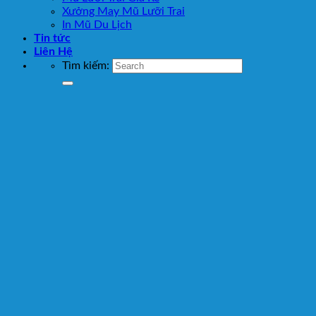
Xưởng May Mũ Lưỡi Trai
In Mũ Du Lịch
Tin tức
Liên Hệ
Tìm kiếm: