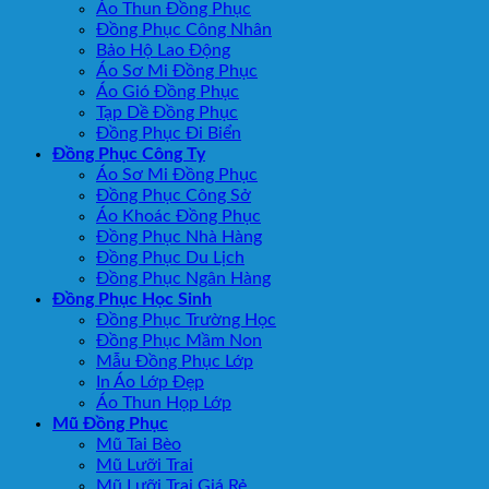
Áo Thun Đồng Phục
Đồng Phục Công Nhân
Bảo Hộ Lao Động
Áo Sơ Mi Đồng Phục
Áo Gió Đồng Phục
Tạp Dề Đồng Phục
Đồng Phục Đi Biển
Đồng Phục Công Ty
Áo Sơ Mi Đồng Phục
Đồng Phục Công Sở
Áo Khoác Đồng Phục
Đồng Phục Nhà Hàng
Đồng Phục Du Lịch
Đồng Phục Ngân Hàng
Đồng Phục Học Sinh
Đồng Phục Trường Học
Đồng Phục Mầm Non
Mẫu Đồng Phục Lớp
In Áo Lớp Đẹp
Áo Thun Họp Lớp
Mũ Đồng Phục
Mũ Tai Bèo
Mũ Lưỡi Trai
Mũ Lưỡi Trai Giá Rẻ