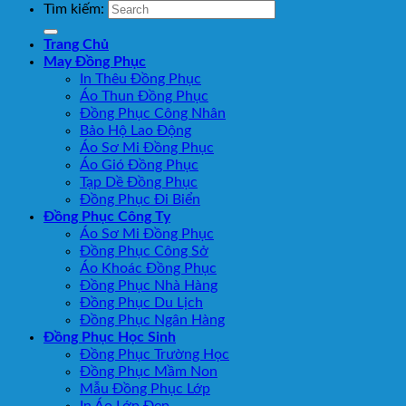
Tìm kiếm:
Trang Chủ
May Đồng Phục
In Thêu Đồng Phục
Áo Thun Đồng Phục
Đồng Phục Công Nhân
Bảo Hộ Lao Động
Áo Sơ Mi Đồng Phục
Áo Gió Đồng Phục
Tạp Dề Đồng Phục
Đồng Phục Đi Biển
Đồng Phục Công Ty
Áo Sơ Mi Đồng Phục
Đồng Phục Công Sở
Áo Khoác Đồng Phục
Đồng Phục Nhà Hàng
Đồng Phục Du Lịch
Đồng Phục Ngân Hàng
Đồng Phục Học Sinh
Đồng Phục Trường Học
Đồng Phục Mầm Non
Mẫu Đồng Phục Lớp