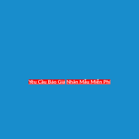
Yêu Cầu Báo Giá
Nhận Mẫu Miễn Phí