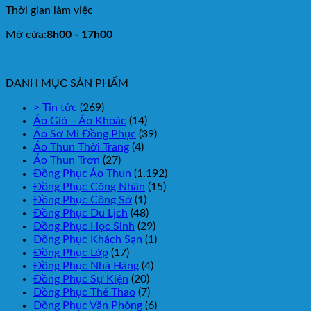
Thời gian làm việc
Mở cửa:
8h00 - 17h00
DANH MỤC SẢN PHẨM
> Tin tức
(269)
Áo Gió – Áo Khoác
(14)
Áo Sơ Mi Đồng Phục
(39)
Áo Thun Thời Trang
(4)
Áo Thun Trơn
(27)
Đồng Phục Áo Thun
(1.192)
Đồng Phục Công Nhân
(15)
Đồng Phục Công Sở
(1)
Đồng Phục Du Lịch
(48)
Đồng Phục Học Sinh
(29)
Đồng Phục Khách Sạn
(1)
Đồng Phục Lớp
(17)
Đồng Phục Nhà Hàng
(4)
Đồng Phục Sự Kiện
(20)
Đồng Phục Thể Thao
(7)
Đồng Phục Văn Phòng
(6)