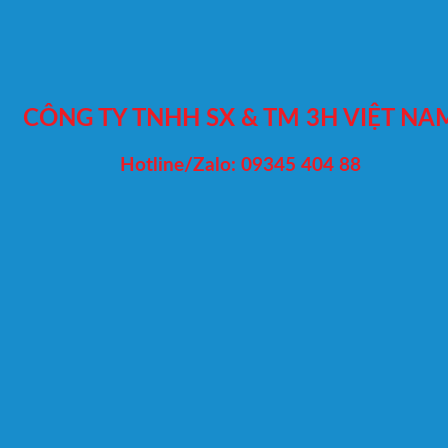
CÔNG TY TNHH SX & TM 3H VIỆT NA
Hotline/Zalo: 09345 404 88