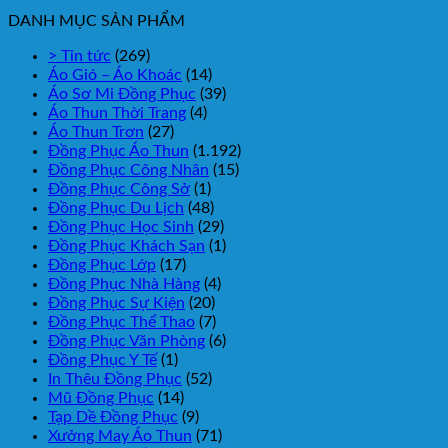
DANH MỤC SẢN PHẨM
> Tin tức
(269)
Áo Gió – Áo Khoác
(14)
Áo Sơ Mi Đồng Phục
(39)
Áo Thun Thời Trang
(4)
Áo Thun Trơn
(27)
Đồng Phục Áo Thun
(1.192)
Đồng Phục Công Nhân
(15)
Đồng Phục Công Sở
(1)
Đồng Phục Du Lịch
(48)
Đồng Phục Học Sinh
(29)
Đồng Phục Khách Sạn
(1)
Đồng Phục Lớp
(17)
Đồng Phục Nhà Hàng
(4)
Đồng Phục Sự Kiện
(20)
Đồng Phục Thể Thao
(7)
Đồng Phục Văn Phòng
(6)
Đồng Phục Y Tế
(1)
In Thêu Đồng Phục
(52)
Mũ Đồng Phục
(14)
Tạp Dề Đồng Phục
(9)
Xưởng May Áo Thun
(71)