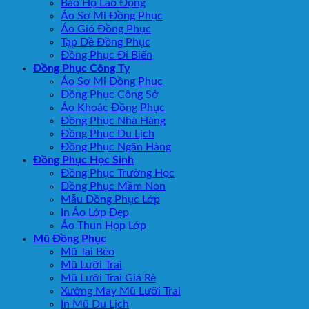
Bảo Hộ Lao Động
Áo Sơ Mi Đồng Phục
Áo Gió Đồng Phục
Tạp Dề Đồng Phục
Đồng Phục Đi Biển
Đồng Phục Công Ty
Áo Sơ Mi Đồng Phục
Đồng Phục Công Sở
Áo Khoác Đồng Phục
Đồng Phục Nhà Hàng
Đồng Phục Du Lịch
Đồng Phục Ngân Hàng
Đồng Phục Học Sinh
Đồng Phục Trường Học
Đồng Phục Mầm Non
Mẫu Đồng Phục Lớp
In Áo Lớp Đẹp
Áo Thun Họp Lớp
Mũ Đồng Phục
Mũ Tai Bèo
Mũ Lưỡi Trai
Mũ Lưỡi Trai Giá Rẻ
Xưởng May Mũ Lưỡi Trai
In Mũ Du Lịch