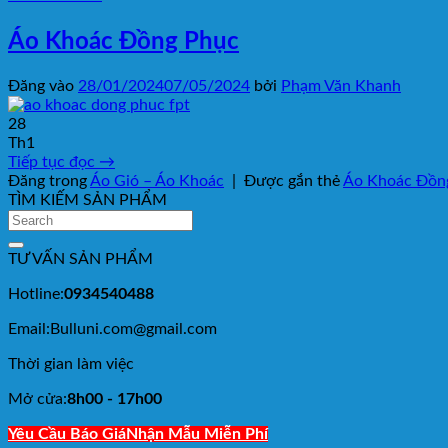
Áo Khoác Đồng Phục
Đăng vào
28/01/2024
07/05/2024
bởi
Phạm Văn Khanh
28
Th1
Tiếp tục đọc
→
Đăng trong
Áo Gió – Áo Khoác
|
Được gắn thẻ
Áo Khoác Đồn
TÌM KIẾM SẢN PHẨM
TƯ VẤN SẢN PHẨM
Hotline:
0934540488
Email:Bulluni.com@gmail.com
Thời gian làm việc
Mở cửa:
8h00 - 17h00
Yêu Cầu Báo Giá
Nhận Mẫu Miễn Phí