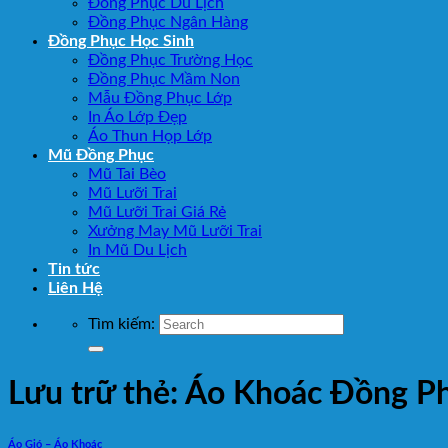
Đồng Phục Du Lịch
Đồng Phục Ngân Hàng
Đồng Phục Học Sinh
Đồng Phục Trường Học
Đồng Phục Mầm Non
Mẫu Đồng Phục Lớp
In Áo Lớp Đẹp
Áo Thun Họp Lớp
Mũ Đồng Phục
Mũ Tai Bèo
Mũ Lưỡi Trai
Mũ Lưỡi Trai Giá Rẻ
Xưởng May Mũ Lưỡi Trai
In Mũ Du Lịch
Tin tức
Liên Hệ
Tìm kiếm:
Lưu trữ thẻ:
Áo Khoác Đồng P
Áo Gió – Áo Khoác