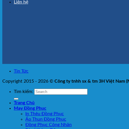
Liên hệ
Tin Tức
Copyright 2015 - 2026 ©
Công ty tnhh sx & tm 3H Việt Nam 
Tìm kiếm:
Trang Chủ
May Đồng Phục
In Thêu Đồng Phục
Áo Thun Đồng Phục
Đồng Phục Công Nhân