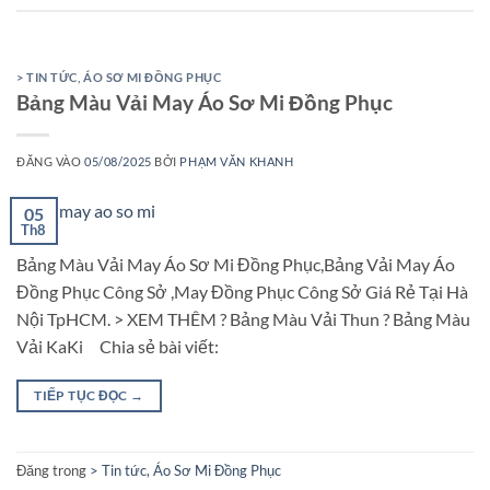
> TIN TỨC
,
ÁO SƠ MI ĐỒNG PHỤC
Bảng Màu Vải May Áo Sơ Mi Đồng Phục
ĐĂNG VÀO
05/08/2025
BỞI
PHẠM VĂN KHANH
05
Th8
Bảng Màu Vải May Áo Sơ Mi Đồng Phục,Bảng Vải May Áo
Đồng Phục Công Sở ,May Đồng Phục Công Sở Giá Rẻ Tại Hà
Nội TpHCM. > XEM THÊM ? Bảng Màu Vải Thun ? Bảng Màu
Vải KaKi Chia sẻ bài viết:
TIẾP TỤC ĐỌC
→
Đăng trong
> Tin tức
,
Áo Sơ Mi Đồng Phục