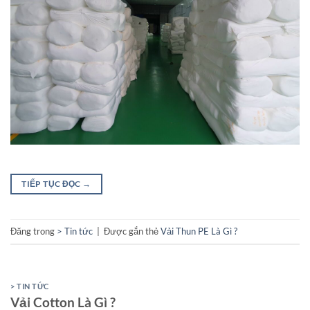
TIẾP TỤC ĐỌC
→
Đăng trong
> Tin tức
|
Được gắn thẻ
Vải Thun PE Là Gì ?
> TIN TỨC
Vải Cotton Là Gì ?