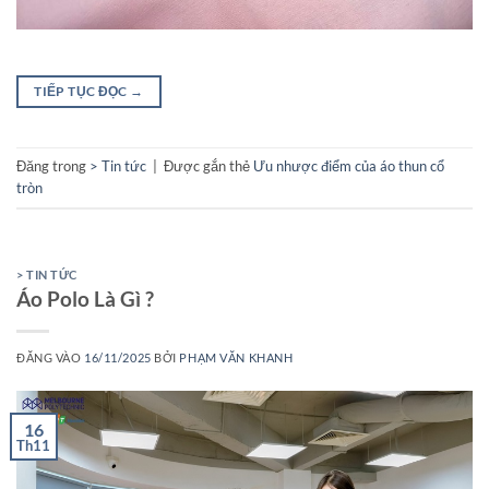
TIẾP TỤC ĐỌC
→
Đăng trong
> Tin tức
|
Được gắn thẻ
Ưu nhược điểm của áo thun cổ
tròn
> TIN TỨC
Áo Polo Là Gì ?
ĐĂNG VÀO
16/11/2025
BỞI
PHẠM VĂN KHANH
16
Th11