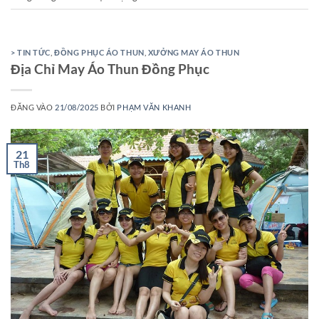
> TIN TỨC
,
ĐỒNG PHỤC ÁO THUN
,
XƯỞNG MAY ÁO THUN
Địa Chỉ May Áo Thun Đồng Phục
ĐĂNG VÀO
21/08/2025
BỞI
PHẠM VĂN KHANH
21
Th8