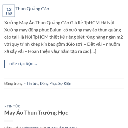
12
Th8
Xưởng May Áo Thun Quảng Cáo Giá Rẻ TpHCM Hà Nội
Xưởng may đồng phục Buluni có xưởng may áo thun quảng
cáo tại Hà Nội TpHCM thiết kế riêng biệt rộng hàng ngàn m2
với quy trình khép kín bao gồm :Kéo sợi – Dệt vải – nhuộm
xả sấy vải – Hoàn thiện vải,nhằm tạo ra các […]
TIẾP TỤC ĐỌC
→
Đăng trong
> Tin tức
,
Đồng Phục Sự Kiện
> TIN TỨC
May Áo Thun Trường Học
ĐĂNG VÀO
12/08/2025
BỞI
PHẠM VĂN KHANH