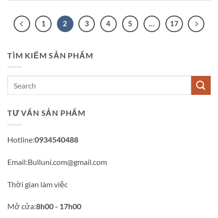
1
2
3
4
5
…
17
TÌM KIẾM SẢN PHẨM
TƯ VẤN SẢN PHẨM
Hotline:
0934540488
Email:Bulluni.com@gmail.com
Thời gian làm việc
Mở cửa:
8h00 - 17h00