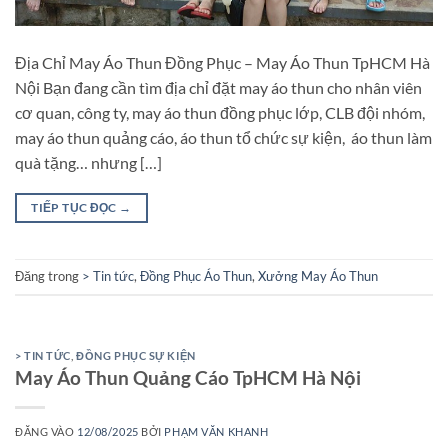
Địa Chỉ May Áo Thun Đồng Phục – May Áo Thun TpHCM Hà
Nội Bạn đang cần tìm địa chỉ đặt may áo thun cho nhân viên
cơ quan, công ty, may áo thun đồng phục lớp, CLB đội nhóm,
may áo thun quảng cáo, áo thun tổ chức sự kiện, áo thun làm
quà tặng… nhưng […]
TIẾP TỤC ĐỌC
→
Đăng trong
> Tin tức
,
Đồng Phục Áo Thun
,
Xưởng May Áo Thun
> TIN TỨC
,
ĐỒNG PHỤC SỰ KIỆN
May Áo Thun Quảng Cáo TpHCM Hà Nội
ĐĂNG VÀO
12/08/2025
BỞI
PHẠM VĂN KHANH