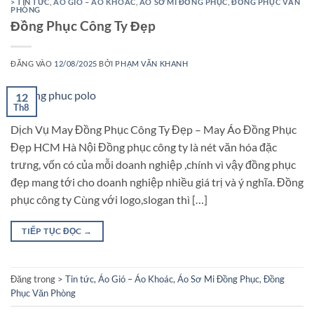
> TIN TỨC
,
ÁO GIÓ – ÁO KHOÁC
,
ÁO SƠ MI ĐỒNG PHỤC
,
ĐỒNG PHỤC VĂN
PHÒNG
Đồng Phục Công Ty Đẹp
ĐĂNG VÀO
12/08/2025
BỞI
PHẠM VĂN KHANH
12
Th8
Dịch Vụ May Đồng Phục Công Ty Đẹp – May Áo Đồng Phục
Đẹp HCM Hà Nội Đồng phục công ty là nét văn hóa đặc
trưng, vốn có của mỗi doanh nghiệp ,chính vì vậy đồng phục
đẹp mang tới cho doanh nghiệp nhiều giá trị và ý nghĩa. Đồng
phục công ty Cùng với logo,slogan thì […]
TIẾP TỤC ĐỌC
→
Đăng trong
> Tin tức
,
Áo Gió – Áo Khoác
,
Áo Sơ Mi Đồng Phục
,
Đồng
Phục Văn Phòng