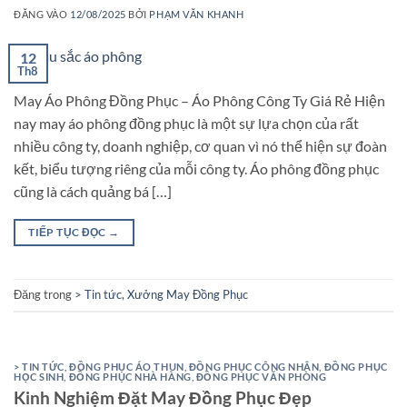
ĐĂNG VÀO
12/08/2025
BỞI
PHẠM VĂN KHANH
12
Th8
May Áo Phông Đồng Phục – Áo Phông Công Ty Giá Rẻ Hiện
nay may áo phông đồng phục là một sự lựa chọn của rất
nhiều công ty, doanh nghiệp, cơ quan vì nó thể hiện sự đoàn
kết, biểu tượng riêng của mỗi công ty. Áo phông đồng phục
cũng là cách quảng bá […]
TIẾP TỤC ĐỌC
→
Đăng trong
> Tin tức
,
Xưởng May Đồng Phục
> TIN TỨC
,
ĐỒNG PHỤC ÁO THUN
,
ĐỒNG PHỤC CÔNG NHÂN
,
ĐỒNG PHỤC
HỌC SINH
,
ĐỒNG PHỤC NHÀ HÀNG
,
ĐỒNG PHỤC VĂN PHÒNG
Kinh Nghiệm Đặt May Đồng Phục Đẹp