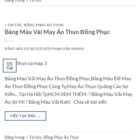
Đăng trong
> Tin tức
> TIN TỨC
,
ĐỒNG PHỤC ÁO THUN
Bảng Màu Vải May Áo Thun Đồng Phục
ĐĂNG VÀO
05/08/2025
BỞI
PHẠM VĂN KHANH
05
Th8
Bảng Màu Vải May Áo Thun Đồng Phục,Bảng Màu Để May
Áo Thun Đồng Phục Công Ty,May Áo Thun Quảng Cáo Sự
Kiện…Tại Hà Nội TpHCM XEM THÊM: ? Bảng Màu Vải May
Áo Sơ Mi ? Bảng Màu Vải KaKi Chia sẻ bài viết:
TIẾP TỤC ĐỌC
→
Đăng trong
> Tin tức
,
Đồng Phục Áo Thun