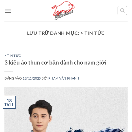
Bỏ
qua
nội
dung
LƯU TRỮ DANH MỤC:
> TIN TỨC
> TIN TỨC
3 kiểu áo thun cơ bản dành cho nam giới
ĐĂNG VÀO
18/11/2025
BỞI
PHẠM VĂN KHANH
18
Th11