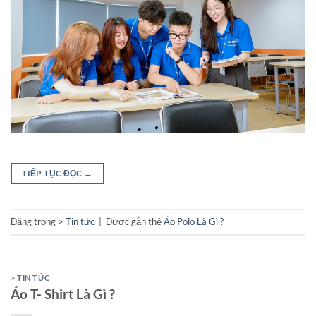
TIẾP TỤC ĐỌC
→
Đăng trong
> Tin tức
|
Được gắn thẻ
Áo Polo Là Gì ?
> TIN TỨC
Áo T- Shirt Là Gì ?