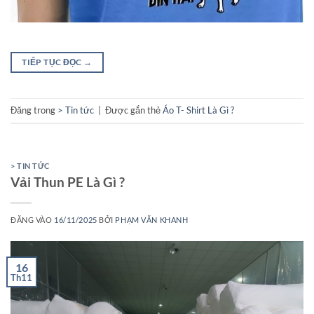
TIẾP TỤC ĐỌC
→
Đăng trong
> Tin tức
|
Được gắn thẻ
Áo T- Shirt Là Gì ?
> TIN TỨC
Vải Thun PE Là Gì ?
ĐĂNG VÀO
16/11/2025
BỞI
PHẠM VĂN KHANH
16
Th11