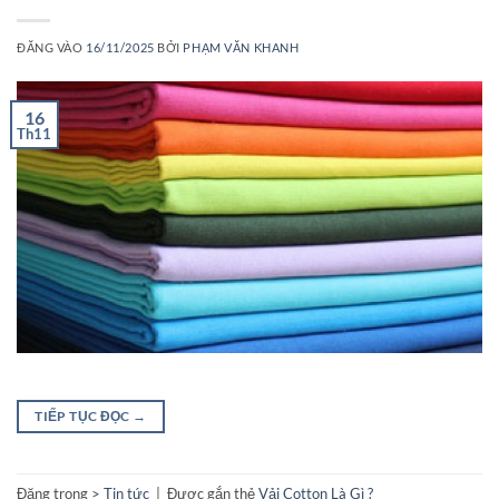
ĐĂNG VÀO
16/11/2025
BỞI
PHẠM VĂN KHANH
16
Th11
TIẾP TỤC ĐỌC
→
Đăng trong
> Tin tức
|
Được gắn thẻ
Vải Cotton Là Gì ?